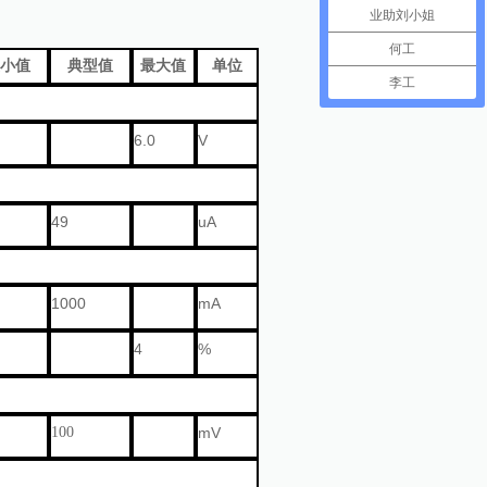
业助刘小姐
何工
小值
典型值
最大值
单位
李工
6.0
V
49
uA
1000
mA
4
%
100
mV