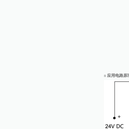
n
应用电路
原