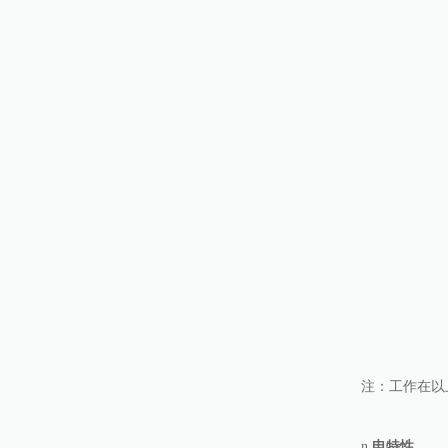
注：工作在以
n
电特性