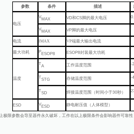
参数
条件
描述
V
0
VD
CS
和
脚的最大电压
MAX
电压
V
VP
脚的最大电压
MAX
电流
I
MAX
VP
端最大输出电流
P
最大功耗
ESOP8
封装最大功耗
ESOP8
T
-
工作温度范围
A
T
-
温度
存储温度范围
STG
T
2
30
焊接温度范围（时间小于
秒）
SD
V
ESD
静电耐压值（人体模型）
ESD
上极限参数会导至器件永久破坏，工作在以上极限条件会影响器件可靠性