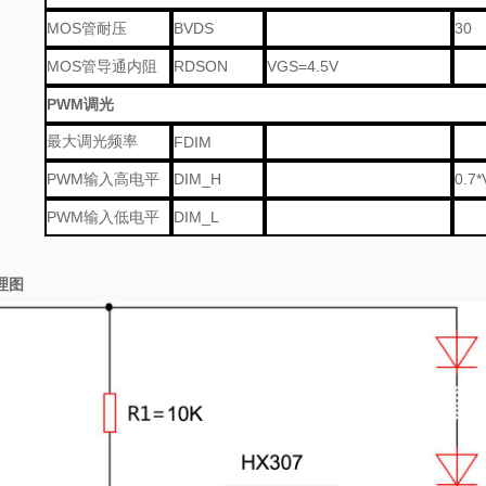
MOS
BVDS
30
管耐压
MOS
RDSON
VGS=4.5V
管导通内阻
PWM
调光
最大调光频率
FDIM
PWM
DIM_H
0.7*
输入高电平
PWM
DIM_L
输入低电平
理
图