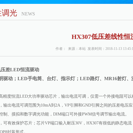
性调光
NEWS
HX307低压差线性恒
作者： 来源：本站 发表时间：2018-11-13 13:45
低压差
LED
恒流驱动
明驱动；LED手电筒、台灯、指示灯；LED路灯、MR16射灯
概述
一种高精度恒流LED大功率驱动芯片，输出电流可调，仅需一个外接电阻可
，输出电流可调范围为10mA到2A，VP引脚和GND引脚之间的压差电
流控制、摸拟和数字调光功能，DIM端口可外接PWM信号调节输出电流。
，可有效保护芯片；芯片VP端口输入耐压30V，HX307有很低的静态电流
SOP8封装形式。