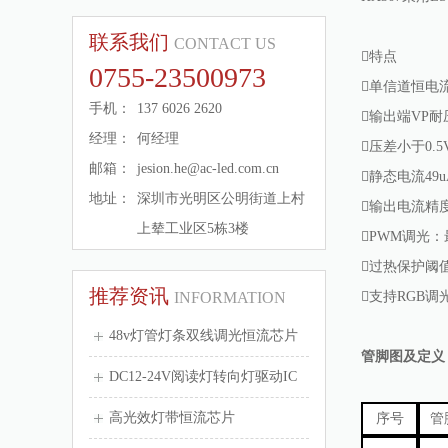
联系我们
CONTACT US
0755-23500973
单信道恒电
手机：
137 6026 2620
输出端VP耐
经理：
何经理
压差小于0.5
邮箱：
jesion.he@ac-led.com.cn
静态电流49u
地址：
深圳市光明区公明街道上村
输出电流精
上辇工业区5栋3楼
PWM调光：
过热保护阈值
推荐资讯
INFORMATION
支持RGB
48v灯管灯条双线调光恒流芯片
管脚图及定义
HXCR2...
DC12-24V阅读灯转向灯驱动IC
高光效灯带恒流芯片
序号
管