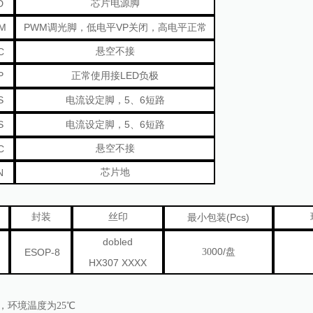
D
芯片电源脚
M
PWM
VP
调光脚，低电平
关闭，高电平正常
C
悬空不接
P
LED
正常使用接
负极
S
5
6
电流设定脚，
、
短路
S
5
6
电流设定脚，
、
短路
C
悬空不接
N
芯片地
封装
丝印
(Pcs)
最小包装
dobled
00/
ESOP-8
30
盘
HX307 XXXX
，环境温度为25℃