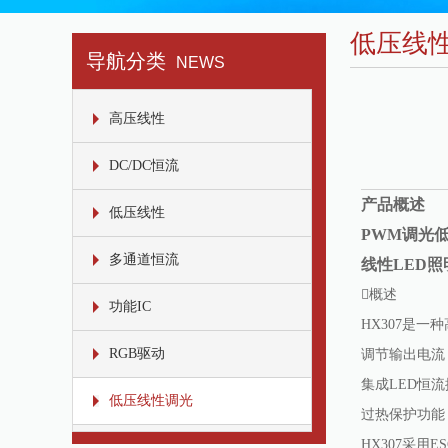
低压线
导航分类
NEWS
高压线性
DC/DC恒流
产品概述
低压线性
PWM
调光
多通道恒流
线性LED照
功能IC
HX307是
RGB驱动
调节输出电流
集成LED恒
低压线性调光
过热保护功能
HX307采用E