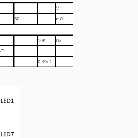
V
50
mΩ
10K
Hz
VD
0.3*VD