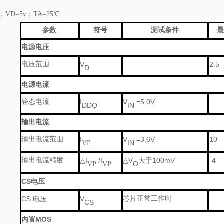
VD=5v；TA=25℃
参数
符号
测试条件
最
电源电压
电压范围
V
2.5
D
电源电流
静态电流
I
V
=5.0V
DDQ
IN
输出电流
输出电流范围
I
V
=3.6V
10
IN
VP
输出电流精度
I
/I
V
100mV
-4
△
△
大于
O
VP
VP
CS
电压
CS
V
芯片正常工作时
电压
CS
MOS
内置