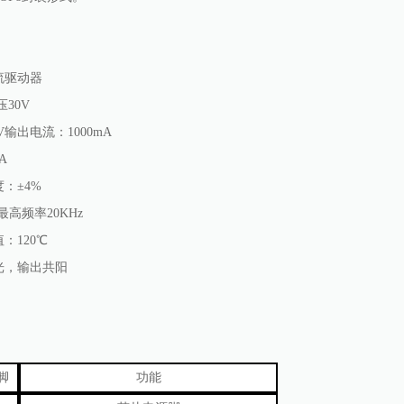
特点
流驱动器
压30V
V输出电流：1000mA
A
度：±4%
最高频率20KHz
：120℃
调光，输出共阳
脚
功能