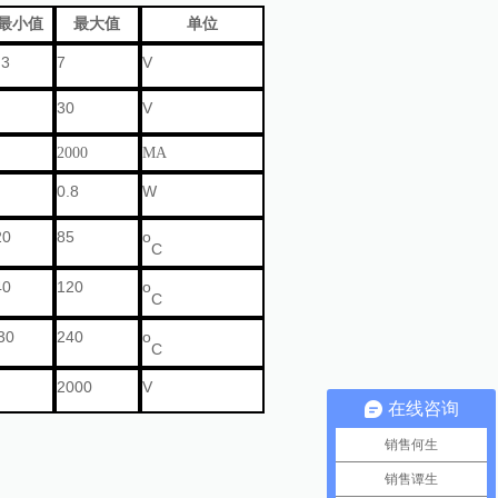
最小值
最大值
单位
.3
7
V
30
V
2000
MA
0.8
W
20
85
o
C
40
120
o
C
30
240
o
C
2000
V
在线咨询
销售何生
销售谭生