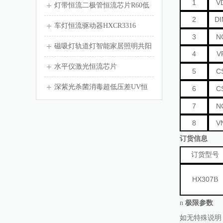
1
V
灯带恒流二极管恒流芯片R60低
2
DI
于1毛钱
车灯恒流驱动器HXCR3316
3
N
磁吸灯轨道灯智能家居照明共阳
4
V
极调光无频闪...
水平仪激光恒流芯片
5
C
深紫光杀菌消毒超低压差UV恒
6
C
7
N
流驱动芯片
8
V
订货信息
订货型号
HX307
B
n
极限参数
如无特殊说明