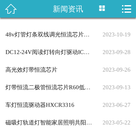



新闻资讯
网站首页
产品中心
48v灯管灯条双线调光恒流芯片HXC…
2023-10-19
应用方案
DC12-24V阅读灯转向灯驱动IC…
2023-09-28
新闻资讯
高光效灯带恒流芯片
2023-09-26
关于我们
灯带恒流二极管恒流芯片R60低于1毛…
联系我们
2023-09-13
车灯恒流驱动器HXCR3316
2023-06-27
磁吸灯轨道灯智能家居照明共阳极调光无…
2023-05-22