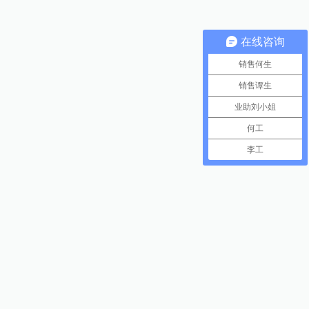
在线咨询
销售何生
销售谭生
业助刘小姐
何工
李工