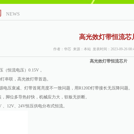
闻
NEWS
高光效灯带恒流芯
作者：华芯 来源：本站 发表时间：2023-09-26 08:4
高光效灯带恒流芯片
压（恒流电压）
0.15V 。
带8灯串联，高光效灯带首选。
源电压衰减、灯带首尾亮度不一致问题，用R120D灯带接长无压降问题。
装，
脚位多导热好快，
机械应力大，软板无折断。
V 、12V、24V恒压供电分布式恒流。