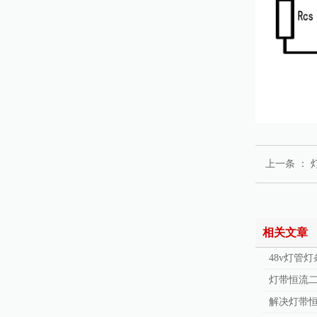
上一条 ：
相关文章
48v灯管灯
灯带恒流二
解决灯带恒