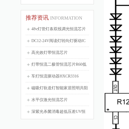
推荐资讯
INFORMATION
48v灯管灯条双线调光恒流芯片
HXCR2...
DC12-24V阅读灯转向灯驱动IC
高光效灯带恒流芯片
灯带恒流二极管恒流芯片R60低
于1毛钱
车灯恒流驱动器HXCR3316
磁吸灯轨道灯智能家居照明共阳
极调光无频闪...
水平仪激光恒流芯片
深紫光杀菌消毒超低压差UV恒
流驱动芯片