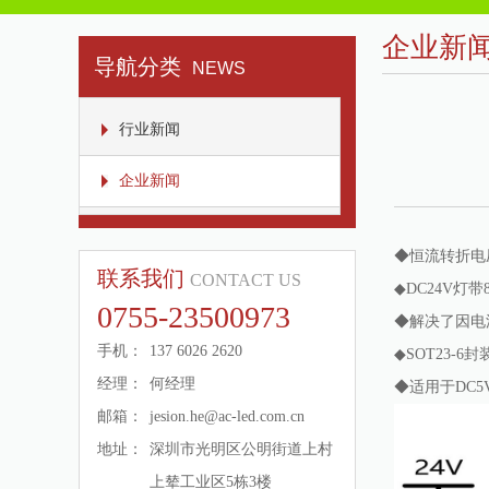
企业新
导航分类
NEWS
行业新闻
企业新闻
◆
恒流转折电
联系我们
CONTACT US
◆DC24V灯
0755-23500973
◆解决了因电
手机：
137 6026 2620
◆SOT23-6封
经理：
何经理
◆适用于DC5
邮箱：
jesion.he@ac-led.com.cn
地址：
深圳市光明区公明街道上村
上辇工业区5栋3楼