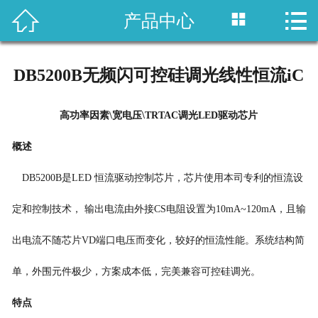



产品中心
网站首页
产品中心
DB5200B无频闪可控硅调光线性恒流iC
应用方案
高功率因素
\
宽电压
\
TRTAC
调光
LED驱动芯片
新闻资讯
概述
关于我们
DB5200B
是
LED
恒流驱动控制芯片，芯片使用本司专利的恒流设
联系我们
定和控制技术， 输出电流由外接
CS
电阻设置为
10mA~120mA
，且输
出电流不随芯片
VD
端口电压而变化，较好的恒流性能。系统结构简
单，外围元件极少，方案
成本
低
，完美兼容可控硅调光。
特点