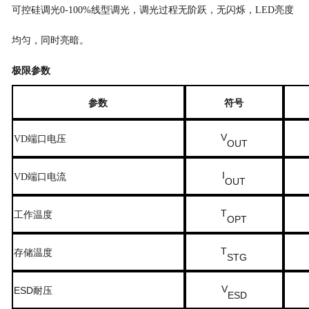
可控硅调光0-100%
线型
调光，调光过程无阶跃，无闪烁，LED
亮度
均匀，同时亮暗。
极限参数
参数
符号
V
端口电压
VD
OUT
I
端口电流
VD
OUT
T
工作温度
OPT
T
存储温度
STG
V
ESD
耐压
ESD