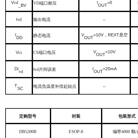
V
I
=0
vd
端口耐压
VD
_BV
OUT
I
输出电流
--
vd
I
V
=10V
，
REXT
悬空
静态电流
DD
OUT
V
=10V
V
端口电压
cs
CS
OUT
D
I
=20mA
i
I
片间误差
vd
OUT
vd
T
电流负温度补偿起始点
--
SC
定购型号
封装
包装形式
DB5200B
ESOP-8
编带
40
00 颗