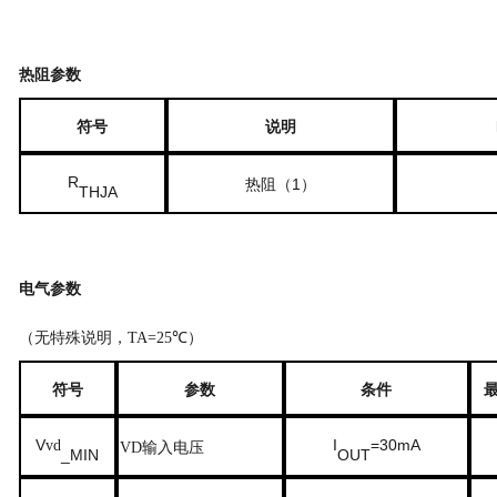
热阻参数
符号
说明
R
热阻（
1
）
THJA
电气参数
（无特殊说明，
TA=25℃
）
符号
参数
条件
V
I
=30mA
vd
输入电压
VD
_MIN
OUT