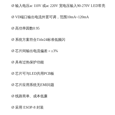
Ø
输入电压ac 110V
或
ac 220V
宽电压输入90-270V LED
常亮
Ø
VD
端口输出电流外置可调，范围
10mA~120mA
Ø
高功率因数0.95
Ø
系统
方案符合
Title24
标准
低频闪
Ø
芯片间输出电流偏差＜
±3%
Ø
具有过热保护功能
Ø
芯片可与
LED
共用
PCB
板
Ø
芯片应用系统无
EMI
问题
Ø
线路简单、成本低廉
Ø
采用
ESOP-8
封装