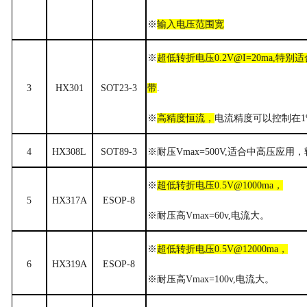
※
输入电压范围宽
※
超低转折电压0.2V@I=20ma,特
3
HX301
SOT23-3
带
.
※
高精度恒流，
电流精度可以控制在1
4
HX308
L
SOT89-3
※
耐压Vmax=500V,适合中高压应用，
※
超低转折电压0.5V@1000ma，
5
HX317A
ESOP-8
※
耐压高Vmax=60v,电流大。
※
超低转折电压0.5V@12000ma，
6
HX319A
ESOP-8
※
耐压高Vmax=100v,电流大。