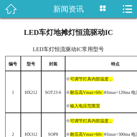



新闻资讯
网站首页
产品中心
LED车灯地摊灯恒流驱动IC
应用方案
LED车灯恒流驱动IC常用型号
新闻资讯
编号
型号
封装
特点
关于我们
※
可调节灯具内部温度，
联系我们
1
HX
212
SOT23-6
※
耐压高Vmax=60v
※
Imax=
120
ma 电
※
输入电压范围宽
※
可调节灯具内部温度，
2
HX
312
SOP8
※
耐压高Vmax=60v
※
Imax=30
0
ma 电