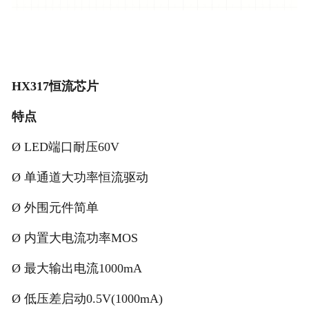
HX317恒流芯片
特点
Ø
LED端口耐压60V
Ø
单通道大功率恒流驱动
Ø
外围元件简单
Ø
内置大电流功率
MOS
Ø
最大输出电流
1000mA
Ø
低压差启动0.5V(1000mA)